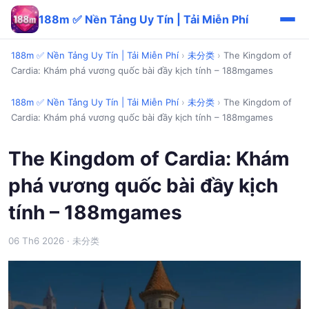
188m ✅ Nền Tảng Uy Tín | Tải Miễn Phí
188m ✅ Nền Tảng Uy Tín | Tải Miễn Phí
›
未分类
›
The Kingdom of
Cardia: Khám phá vương quốc bài đầy kịch tính – 188mgames
188m ✅ Nền Tảng Uy Tín | Tải Miễn Phí
›
未分类
›
The Kingdom of
Cardia: Khám phá vương quốc bài đầy kịch tính – 188mgames
The Kingdom of Cardia: Khám
phá vương quốc bài đầy kịch
tính – 188mgames
06 Th6 2026
· 未分类