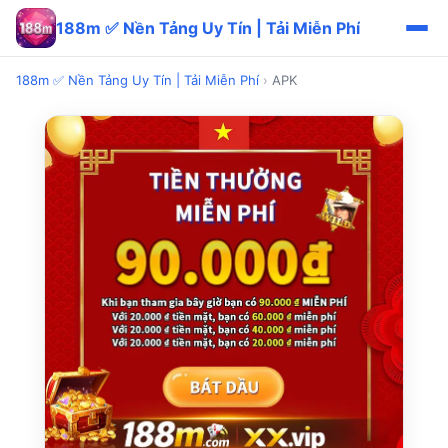
188m ✅ Nền Tảng Uy Tín | Tải Miễn Phí
188m ✅ Nền Tảng Uy Tín | Tải Miễn Phí
›
APK