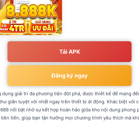
Tải APK
Đăng ký ngay
 dụng giải trí đa phương tiện đột phá, được thiết kế để mang đ
hư giãn tuyệt vời nhất ngay trên thiết bị di động. Khác biệt với
688 nổi bật nhờ sự kết hợp hoàn hảo giữa kho nội dung phong 
u tiên tiến, giúp bạn tận hưởng mọi chương trình yêu thích mà k