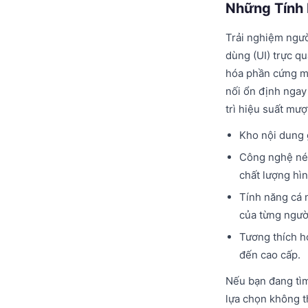
Những Tính 
Trải nghiệm ngườ
dùng (UI) trực qu
hóa phần cứng mạ
nối ổn định ngay
trì hiệu suất mượ
Kho nội dung g
Công nghệ nén
chất lượng hì
Tính năng cá 
của từng ngườ
Tương thích h
đến cao cấp.
Nếu bạn đang tìm
lựa chọn không t