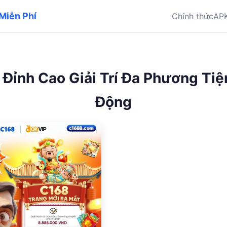
Miễn Phí
Chính thức
AP
Đỉnh Cao Giải Trí Đa Phương Tiệ
Động